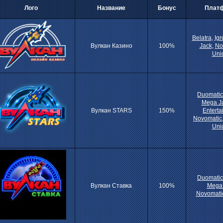
Лого
Название
Бонус
Плат
Belatra
,
Igr
Вулкан Казино
100%
Jack
,
No
Uni
Duomatic
Mega J
Вулкан STARS
150%
Enterta
Novomatic
Uni
Duomatic
Вулкан Ставка
100%
Mega
Novomati