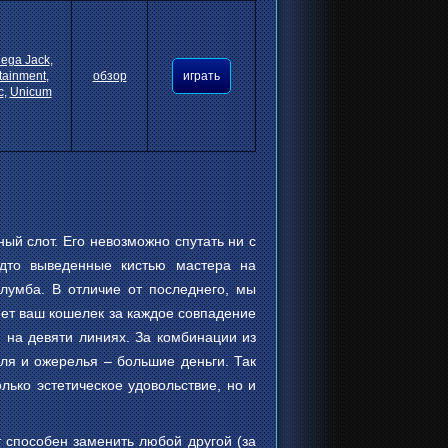
ega Jack
,
tainment
,
обзор
играть
c
,
Unicum
ный слот. Его невозможно спутать ни с
удто выведенные кистью мастера на
лумба. В отличие от последнего, мы
яет ваш кошелек за каждое совпадение
 на девяти линиях. За комбинации из
уля и ожерелья – большие деньги. Так
лько эстетическое удовольствие, но и
 способен заменить любой другой (за