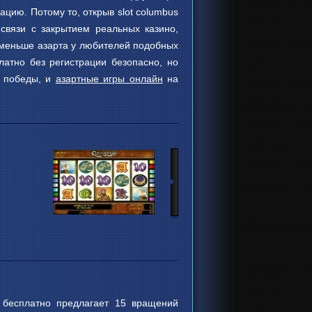
цию. Потому то, открыв slot columbus
 связи с закрытием реальных казино,
о меньше азарта у любителей подобных
платно без регистрации безопасно, но
с победы, и
азартные игры онлайн
на
 бесплатно предлагает 15 вращений