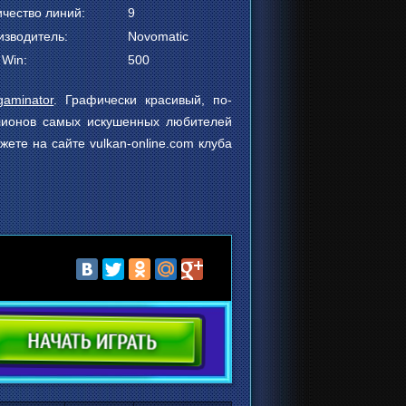
чество линий:
9
изводитель:
Novomatic
 Win:
500
gaminator
. Графически красивый, по-
лионов самых искушенных любителей
жете на сайте vulkan-online.com клуба