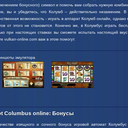
лючением бонусного) символ и помочь вам собрать нужную комбина
ine, вы и убедитесь, что Колумб – действительно незаменим. В
нственная возможность - играть в аппарат Колумб онлайн, однак
тов от этого не становится. Конечно же, в Колумбус играть бес
ько при настоящих ставках вы сможете испытать настоящий вку
те vulkan-online.com вам в этом помогут.
иншоты эмулятора
ot Columbus online: Бонусы
ачестве изящного и сочного бонуса игровой автомат Колумбус