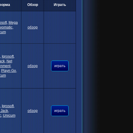
форма
Обзор
Играть
osoft
,
Mega
vomatic
,
обзор
cum
,
Igrosoft
,
ack
,
Net
inment
,
обзор
играть
,
Playn Go
,
cum
,
Igrosoft
,
 Jack
,
обзор
играть
c
,
Unicum