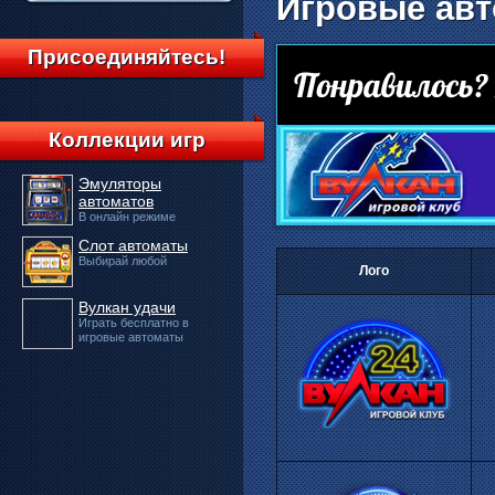
Игровые авт
Присоединяйтесь!
Коллекции игр
Эмуляторы
автоматов
В онлайн режиме
Слот автоматы
Выбирай любой
Лого
Вулкан удачи
Играть бесплатно в
игровые автоматы