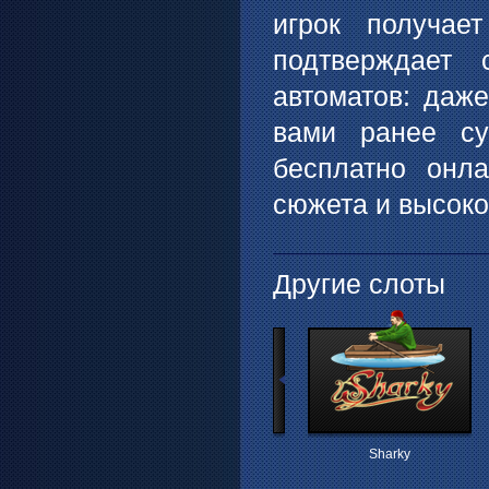
игрок получае
подтверждает
автоматов: даж
вами ранее су
бесплатно онла
сюжета и высоко
Другие слоты
Sharky