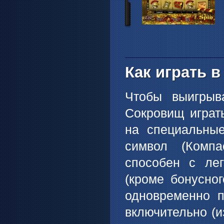
Как играть в
Чтобы выигрыв
Сокровищ играт
на специальные
символ (Компа
способен с лег
(кроме бонусно
одновременно п
включительно (и