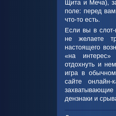
Щита и Меча), з
поле: перед вам
что-то есть.
Если вы в слот
не желаете тр
настоящего воз
«на интерес» 
отдохнуть и нем
игра в обычном
сайте онлайн-
захватывающие
дензнаки и срыв