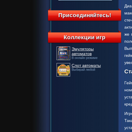
Диа
мак
Присоединяйтесь!
сте
акт
же 
Коллекции игр
пол
Вып
Эмуляторы
автоматов
гей
В онлайн режиме
уве
Слот автоматы
Выбирай любой
Ст
Гей
ном
уст
кре
Игр
Так
уст