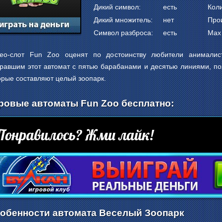
Дикий символ:
есть
Коли
Дикий множитель:
нет
Про
Символ разброса:
есть
Max
ео-слот Fun Zoo оценят по достоинству любители анималист
равшим этот автомат с пятью барабанами и десятью линиями, по
орые составляют целый зоопарк.
ровые автоматы Fun Zoo бесплатно:
обенности автомата Веселый Зоопарк