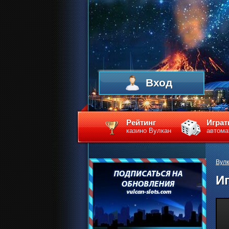
Вход
Рейтинг
Играт
казино Вулкан
автома
Вулк
И