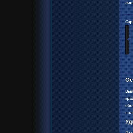
лин
Скр
Ос
Выи
кра
обе
пол
Уд