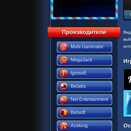
Производители
Вид
выб
кот
Multi Gaminator
MegaJack
Иг
Igrosoft
Belatra
Net Entertainment
Betsoft
Ос
Aceking