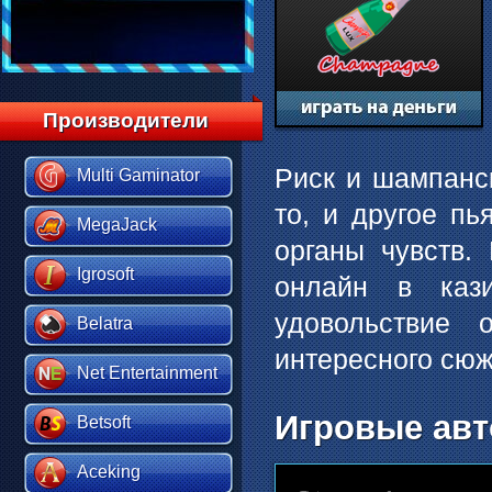
Производители
Риск и шампанск
Multi Gaminator
то, и другое п
MegaJack
органы чувств.
Igrosoft
онлайн в каз
удовольствие 
Belatra
интересного сюж
Net Entertainment
Игровые авт
Betsoft
Aceking