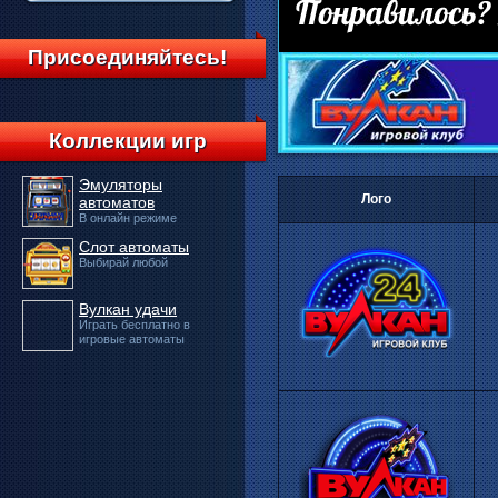
Присоединяйтесь!
Коллекции игр
Эмуляторы
Лого
автоматов
В онлайн режиме
Слот автоматы
Выбирай любой
Вулкан удачи
Играть бесплатно в
игровые автоматы