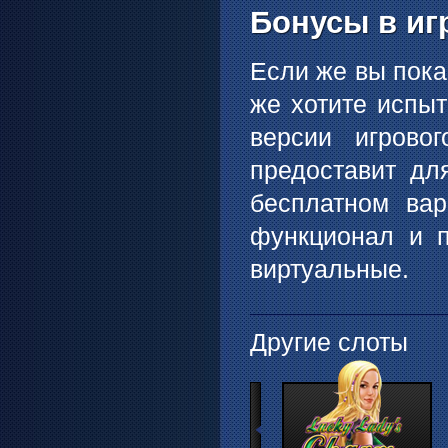
Бонусы в иг
Если же вы пока
же хотите испы
версии игрово
предоставит дл
бесплатном вар
функционал и п
виртуальные.
Другие слоты