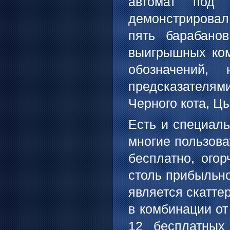
автомат под 
демонстрировал
пять барабано
выигрышных ком
обозначений,
предсказателя
Черного кота, Цы
Есть и специаль
многие пользоват
бесплатно, ого
столь прибыльно
является скатте
в комбинации от
12 бесплатных