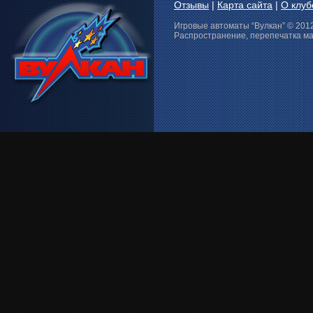
Отзывы
|
Карта сайта
|
О клуб
Игровые автоматы “Вулкан” © 201
Распространение, перепечатка ма