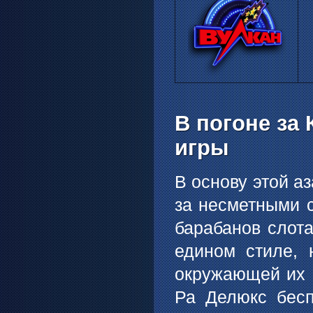
В погоне за 
игры
В основу этой а
за несметными 
барабанов слот
едином стиле, 
окружающей их 
Ра Делюкс бесп