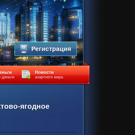
Регистрация
еньги
Новости
е деньги
азартного мира
ктово-ягодное