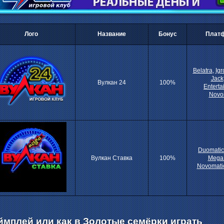
Лого
Название
Бонус
Плат
Belatra
,
Igr
Jack
Вулкан 24
100%
Enterta
Novo
Duomatic
Вулкан Ставка
100%
Mega
Novomati
ймплей или как в Золотые семёрки играть