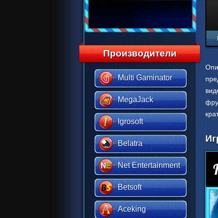
Производители
Опи
Multi Gaminator
пре
вид
MegaJack
фру
кра
Igrosoft
Иг
Belatra
Net Entertainment
Betsoft
Aceking