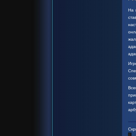
На 
ста
нас
онл
жал
ада
ада
Игр
Спе
сов
Все
при
кар
арб
Скр