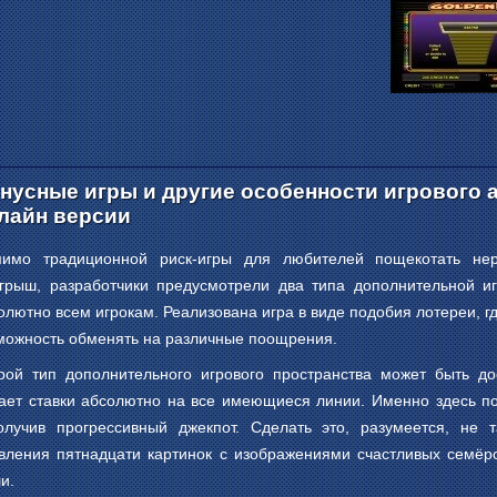
нусные игры и другие особенности игрового 
лайн версии
имо традиционной риск-игры для любителей пощекотать нер
грыш, разработчики предусмотрели два типа дополнительной и
олютно всем игрокам. Реализована игра в виде подобия лотереи, г
можность обменять на различные поощрения.
рой тип дополнительного игрового пространства может быть до
ает ставки абсолютно на все имеющиеся линии. Именно здесь по
олучив прогрессивный джекпот. Сделать это, разумеется, не 
вления пятнадцати картинок с изображениями счастливых семёр
и.