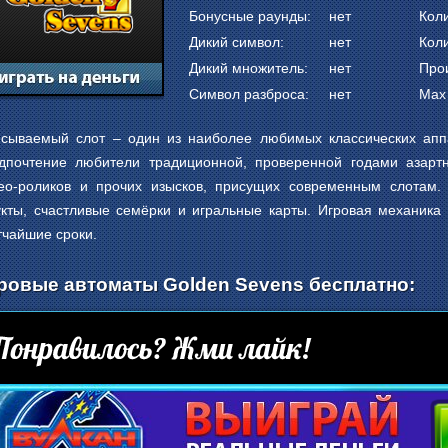
Бонусные раунды:
нет
Кол
Дикий символ:
нет
Коли
Дикий множитель:
нет
Про
Символ разброса:
нет
Max
сываемый слот – один из наиболее любимых классических аппа
дпочтение любители традиционной, проверенной годами азартн
ео-роликов и прочих изысков, присущих современным слотам.
кты, счастливые семёрки и игральные карты. Игровая механика
тчайшие сроки.
ровые автоматы Golden Sevens бесплатно: