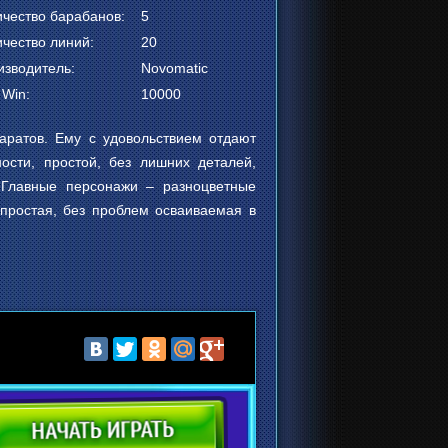
ичество барабанов:
5
чество линий:
20
изводитель:
Novomatic
 Win:
10000
ратов. Ему с удовольствием отдают
ости, простой, без лишних деталей,
 Главные персонажи – разноцветные
 простая, без проблем осваиваемая в