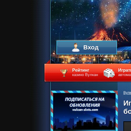
Вход
Рейтинг
Играт
казино Вулкан
автома
Вулк
И
б