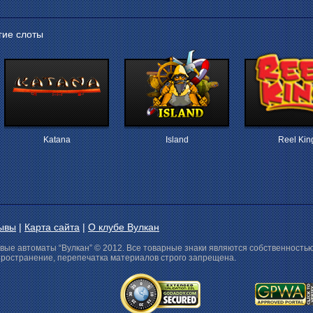
гие слоты
Katana
Island
Reel Kin
ывы
|
Карта сайта
|
О клубе Вулкан
вые автоматы “Вулкан” © 2012. Все товарные знаки являются собственность
ространение, перепечатка материалов строго запрещена.