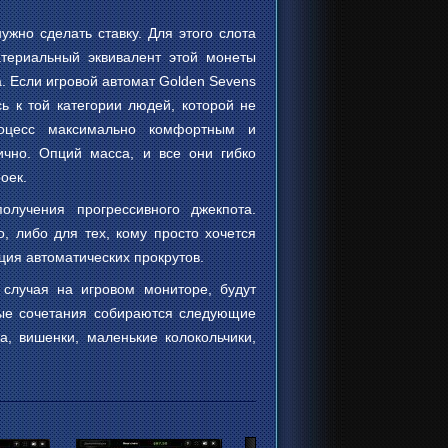
ужно сделать ставку. Для этого слота
териальный эквивалент этой монеты
а. Если игровой автомат Golden Sevens
ь к той категории людей, которой не
роцесс максимально комфортным и
ично. Опций масса, и все они гибко
оек.
олучения прогрессивного джекпота.
, либо для тех, кому просто хочется
ция автоматических прокрутов.
 случая на игровом мониторе, будут
ные сочетания собираются следующие
а, вишенки, маленькие колокольчики,