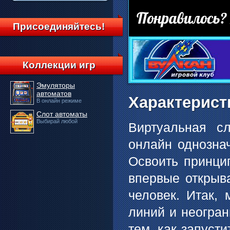
Присоединяйтесь!
Коллекции игр
Эмуляторы
автоматов
Характерист
В онлайн режиме
Слот автоматы
Выбирай любой
Виртуальная с
онлайн однозна
Освоить принци
впервые открыв
человек. Итак,
линий и неогра
тем, как запуст