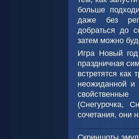
больше подходи
даже без рег
добраться до с
затем можно буд
Игра Новый год
праздничная сим
встретятся как 
неожиданной и 
свойственны
(Снегурочка, С
сочетания, они н
Скриншоты эмул