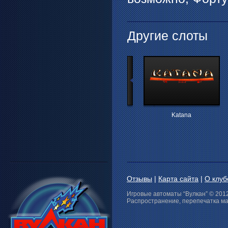
Другие слоты
Katana
Отзывы
|
Карта сайта
|
О клуб
Игровые автоматы “Вулкан” © 201
Распространение, перепечатка ма