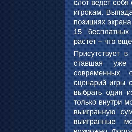
слот ведет себя
игрокам. Выпада
позициях экрана,
15 бесплатных
растет – что ещ
Присутствует в
ставшая уже
современных 
сценарий игры 
выбрать один и
только внутри мо
выигранную сум
выигранные мо
возможно, Форту