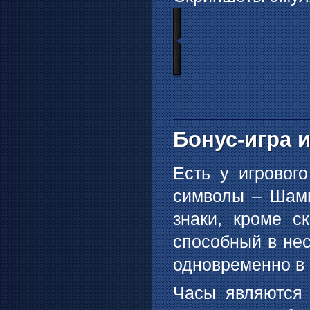
Бонус-игра 
Есть у игровог
символы – Шамп
знаки, кроме с
способный в нес
одновременно в 
Часы являются 