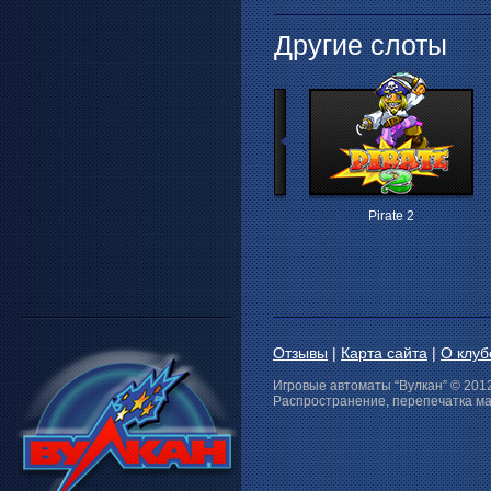
Другие слоты
Pirate 2
Отзывы
|
Карта сайта
|
О клуб
Игровые автоматы “Вулкан” © 201
Распространение, перепечатка ма