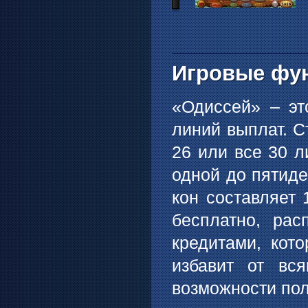
Игровые фу
«Одиссей» – эт
линий выплат. Ст
26 или все 30 
одной до пятиде
кон составляет 
бесплатно, рас
кредитами, кот
избавит от вс
возможности по